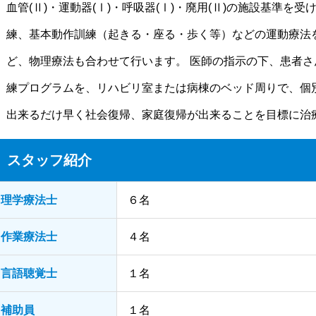
血管(Ⅱ)・運動器(Ⅰ)・呼吸器(Ⅰ)・廃用(Ⅱ)の施設基準
練、基本動作訓練（起きる・座る・歩く等）などの運動療法
ど、物理療法も合わせて行います。 医師の指示の下、患者
練プログラムを、リハビリ室または病棟のベッド周りで、個
出来るだけ早く社会復帰、家庭復帰が出来ることを目標に治
スタッフ紹介
理学療法士
６名
作業療法士
４名
言語聴覚士
１名
補助員
１名