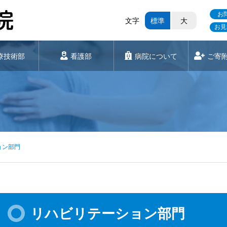
お
文字
標準
大
お見
療技術部
看護部
病院について
ご寄
ョン部門
リハビリテーション部門