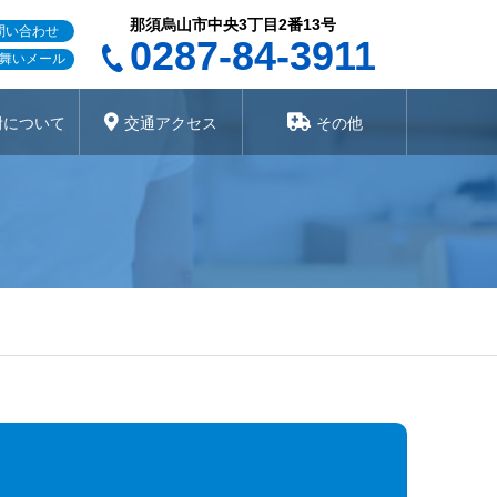
那須烏山市中央3丁目2番13号
問い合わせ
0287-84-3911
舞いメール
附について
交通アクセス
その他