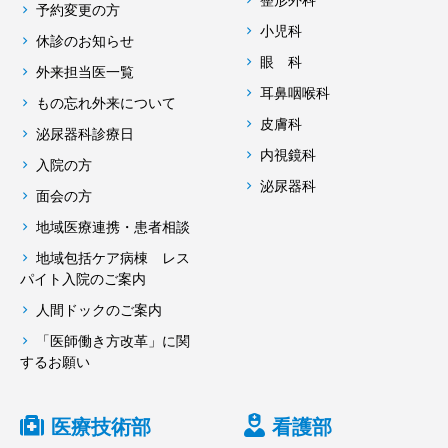
整形外科
予約変更の方
小児科
休診のお知らせ
眼 科
外来担当医一覧
耳鼻咽喉科
もの忘れ外来について
皮膚科
泌尿器科診療日
内視鏡科
入院の方
泌尿器科
面会の方
地域医療連携・患者相談
地域包括ケア病棟 レス
パイト入院のご案内
人間ドックのご案内
「医師働き方改革」に関
するお願い
医療技術部
看護部