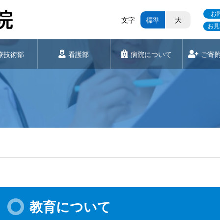
お
文字
標準
大
お見
療技術部
看護部
病院について
ご寄
教育について