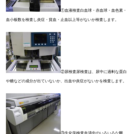
①血液検査白血球・赤血球・血色素・
血小板数を検査し炎症・貧血・止血以上等がないか検査します。
②尿検査尿検査は、尿中に過剰な蛋白
や糖などの成分が出ていないか、出血や炎症がないかを検査します。
③生化学検査血清中のいろいろな酵