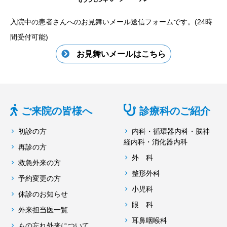
入院中の患者さんへのお見舞いメール送信フォームです。(24時
間受付可能)
お見舞いメールはこちら
ご来院の皆様へ
診療科のご紹介
初診の方
内科・循環器内科・脳神
経内科・消化器内科
再診の方
外 科
救急外来の方
整形外科
予約変更の方
小児科
休診のお知らせ
眼 科
外来担当医一覧
耳鼻咽喉科
もの忘れ外来について