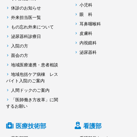
小児科
休診のお知らせ
眼 科
外来担当医一覧
耳鼻咽喉科
もの忘れ外来について
皮膚科
泌尿器科診療日
内視鏡科
入院の方
泌尿器科
面会の方
地域医療連携・患者相談
地域包括ケア病棟 レス
パイト入院のご案内
人間ドックのご案内
「医師働き方改革」に関
するお願い
医療技術部
看護部