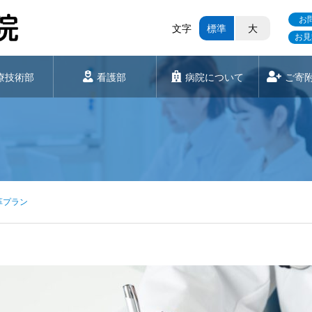
お
文字
標準
大
お見
療技術部
看護部
病院について
ご寄
革プラン