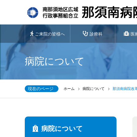
ご来院の皆様へ
診療科
医
病院について
現在のページ
ホーム
病院について
那須南病院改
病院について