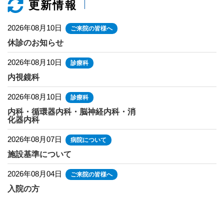
更新情報
2026年03月16日
患者さん向け
重要なお知らせ
耳鼻咽喉科（火曜日）の受付時間変更について
2026年08月10日
ご来院の皆様へ
休診のお知らせ
2026年03月10日
患者さん向け
重要なお知らせ
2026年08月10日
診療科
小児科外来の再開について
内視鏡科
2026年01月13日
患者さん向け
重要なお知らせ
2026年08月10日
診療科
面会時間変更のお知らせ
内科・循環器内科・脳神経内科・消
化器内科
2026年01月06日
患者さん向け
重要なお知らせ
2026年08月07日
病院について
地域包括ケア病床への転換のお知らせ
施設基準について
2026年08月04日
2025年12月26日
ご来院の皆様へ
採用情報
重要なお知らせ
那須南病院職員募集（看護師）
入院の方
2026年08月04日
病院について
2025年12月04日
患者さん向け
ご意見等