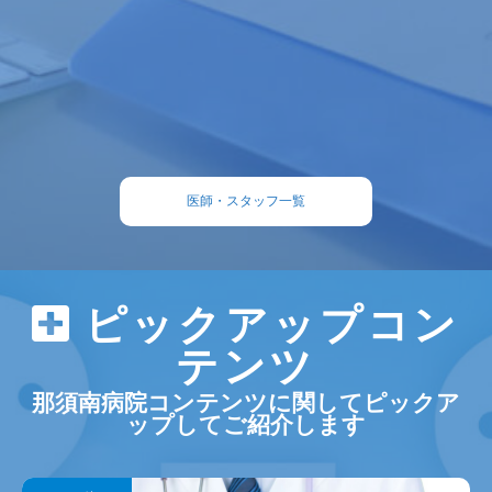
外来・救急外来受診時のお願い
2021年12月03日
採用情報
薬剤師奨学金返還支援制度について
内科医：森成正人
医師・スタッフ一覧
ピックアップコン
テンツ
那須南病院コンテンツに関してピックア
ップしてご紹介します