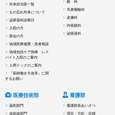
眼 科
外来担当医一覧
耳鼻咽喉科
もの忘れ外来について
皮膚科
泌尿器科診療日
内視鏡科
入院の方
泌尿器科
面会の方
地域医療連携・患者相談
地域包括ケア病棟 レス
パイト入院のご案内
人間ドックのご案内
「医師働き方改革」に関
するお願い
医療技術部
看護部
薬剤部門
看護部長あいさつ
放射線部門
理念・方針・目標