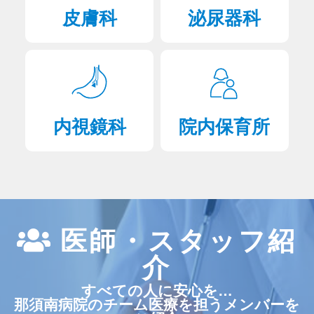
皮膚科
泌尿器科
2024年08月01日
患者さん向け
重要なお知らせ
認定看護師による出前講座
2024年07月19日
患者さん向け
ペイシェントハラスメントに対する方針を作成しました
内視鏡科
院内保育所
2024年06月28日
患者さん向け
クレジットカード及びデビットカードによる支払いについ
て
2024年05月08日
患者さん向け
腎臓内科の受診について
医師・スタッフ紹
介
2024年03月29日
患者さん向け
那須南病院公立病院経営強化プラン
すべての人に安心を…
那須南病院のチーム医療を担うメンバーを