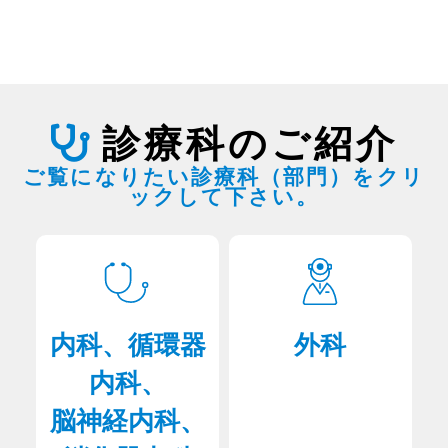
年末年始の休診日のお知らせ
2026年07月24日
ご来院の皆様へ
2025年10月07日
患者さん向け
面会の方
新型コロナウイルス感染症予防接種について
2026年07月21日
医療技術部
診療科のご紹介
栄養管理科部門
2025年09月19日
患者さん向け
内科：循環器専門外来（須田医師）の休診について
ご覧になりたい診療科（部門）をクリ
2026年07月17日
ご寄附について
ックして下さい。
ご寄附について
2025年08月19日
患者さん向け
メインメニュー
物忘れ外来について
2026年07月15日
病院について
病院年報
2025年06月02日
患者さん向け
重要なお知らせ
LINE公式アカウントの開設について
内科、循環器
外科
2025年04月03日
内科、
患者さん向け
重要なお知らせ
整形外科を受診希望の方へ
脳神経内科、