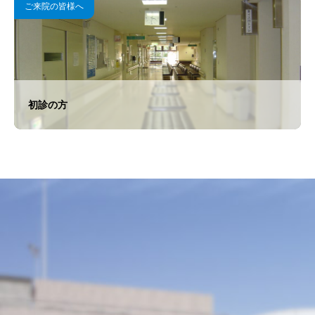
">
ご来院の皆様へ
初診の方
">
">