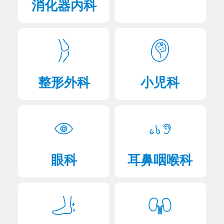
消化器内科
2025年03月07日
患者さん向け
重要なお知らせ
腎臓病教室
2024年11月18日
患者さん向け
院内における無許可での写真・動画撮影禁止について
整形外科
小児科
2024年11月12日
患者さん向け
血圧・心不全手帳についてのお知らせ
2024年11月06日
患者さん向け
短期入院のご案内について
眼科
耳鼻咽喉科
2024年10月04日
患者さん向け
マイナンバーカードをご利用ください
2024年09月03日
患者さん向け
重要なお知らせ
皮膚科の受診について