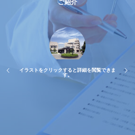
2024年03月15日
新型コロナウイルス
ご紹介
新型コロナウイルス感染症の令和６年４月以降の公費支援
に関するリーフレット
2024年02月01日
患者さん向け
マイナンバーカードの健康保険証利用について
１９９８年に順天堂大学医学部を卒
2024年01月04日
患者さん向け
自
業、自治医科大学循環器内科に入局
「医師働き方改革」に関するお願い（令和６年４月より）
目
し、その後の何回かの異動を経て現在
NEXT
できま
科
に至ります。専門分野は循環器内
2023年10月13日
入札情報
で
那須南病院整備基本構想策定及び経営強化プラン策定支援
科……
業務委託に係る公募型プロポーザル審査結果の公表につい
て
2023年06月01日
患者さん向け
病児・病後児保育の受け入れについて
2023年05月08日
患者さん向け