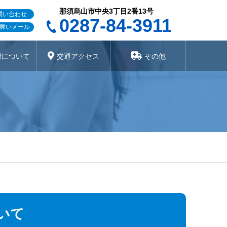
那須烏山市中央3丁目2番13号
問い合わせ
0287-84-3911
舞いメール
附について
交通アクセス
その他
いて