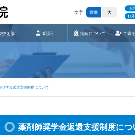
お
文字
標準
大
お見
療技術部
看護部
病院について
ご寄
師奨学金返還支援制度について
薬剤師奨学金返還支援制度につ